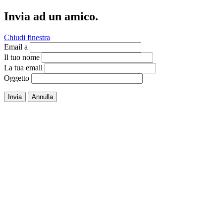
Invia ad un amico.
Chiudi finestra
Email a
Il tuo nome
La tua email
Oggetto
Invia
Annulla