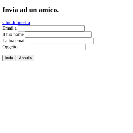
Invia ad un amico.
Chiudi finestra
Email a
Il tuo nome
La tua email
Oggetto
Invia
Annulla