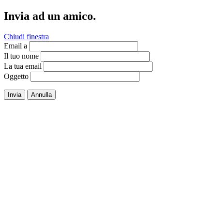
Invia ad un amico.
Chiudi finestra
Email a
Il tuo nome
La tua email
Oggetto
Invia
Annulla