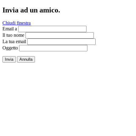
Invia ad un amico.
Chiudi finestra
Email a
Il tuo nome
La tua email
Oggetto
Invia
Annulla