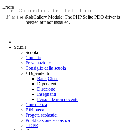
Errore
Le Coordinate del
Tuo
Futuro
RokGallery Module: The PHP Sqlite PDO driver is
needed but not installed.
Scuola
Scuola
Contatto
Presentazione
Consiglio della scuola
Dipendenti
3
Back
Close
Dipendenti
Direzione
Insegnanti
Personale non docente
Consulenza
Biblioteca
Progetti scolastici
Pubblicazione scolastica
GDPR