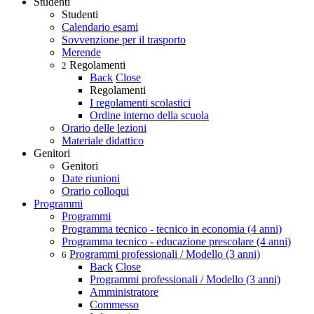
Studenti
Studenti
Calendario esami
Sovvenzione per il trasporto
Merende
Regolamenti
2
Back
Close
Regolamenti
I regolamenti scolastici
Ordine interno della scuola
Orario delle lezioni
Materiale didattico
Genitori
Genitori
Date riunioni
Orario colloqui
Programmi
Programmi
Programma tecnico - tecnico in economia (4 anni)
Programma tecnico - educazione prescolare (4 anni)
Programmi professionali / Modello (3 anni)
6
Back
Close
Programmi professionali / Modello (3 anni)
Amministratore
Commesso