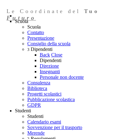
Le Coordinate del
Tuo
Futuro
Scuola
Scuola
Contatto
Presentazione
Consiglio della scuola
Dipendenti
3
Back
Close
Dipendenti
Direzione
Insegnanti
Personale non docente
Consulenza
Biblioteca
Progetti scolastici
Pubblicazione scolastica
GDPR
Studenti
Studenti
Calendario esami
Sovvenzione per il trasporto
Merende
Regolamenti
2