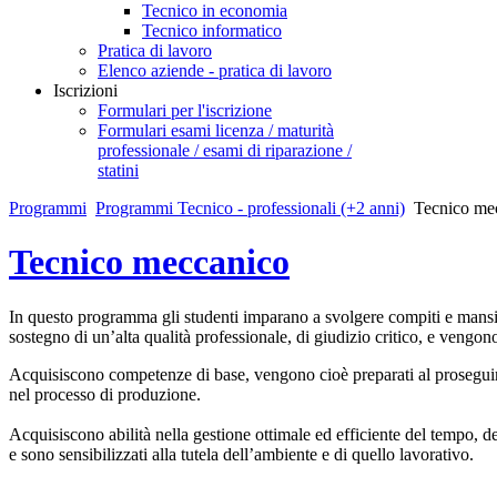
Tecnico in economia
Tecnico informatico
Pratica di lavoro
Elenco aziende - pratica di lavoro
Iscrizioni
Formulari per l'iscrizione
Formulari esami licenza / maturità
professionale / esami di riparazione /
statini
Programmi
Programmi Tecnico - professionali (+2 anni)
Tecnico me
Tecnico meccanico
In questo programma gli studenti imparano a svolgere compiti e mansio
sostegno di un’alta qualità professionale, di giudizio critico, e vengono
Acquisiscono competenze di base, vengono cioè preparati al proseguimen
nel processo di produzione.
Acquisiscono abilità nella gestione ottimale ed efficiente del tempo, dei
e sono sensibilizzati alla tutela dell’ambiente e di quello lavorativo.