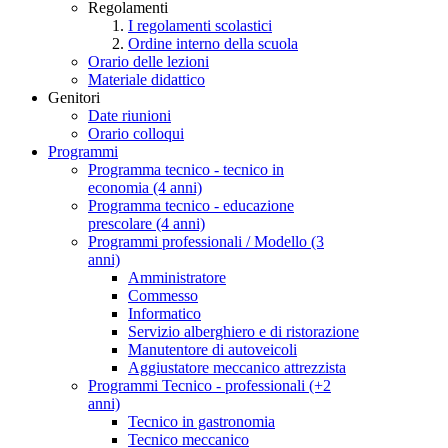
Regolamenti
I regolamenti scolastici
Ordine interno della scuola
Orario delle lezioni
Materiale didattico
Genitori
Date riunioni
Orario colloqui
Programmi
Programma tecnico - tecnico in
economia (4 anni)
Programma tecnico - educazione
prescolare (4 anni)
Programmi professionali / Modello (3
anni)
Amministratore
Commesso
Informatico
Servizio alberghiero e di ristorazione
Manutentore di autoveicoli
Aggiustatore meccanico attrezzista
Programmi Tecnico - professionali (+2
anni)
Tecnico in gastronomia
Tecnico meccanico