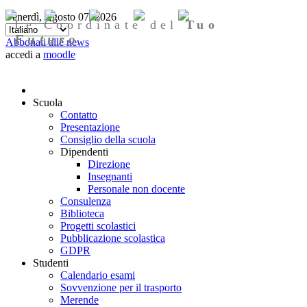
Venerdì, Agosto 07, 2026
Le Coordinate del
Tuo
Futuro
Abbonati alle news
accedi a
moodle
Scuola
Contatto
Presentazione
Consiglio della scuola
Dipendenti
Direzione
Insegnanti
Personale non docente
Consulenza
Biblioteca
Progetti scolastici
Pubblicazione scolastica
GDPR
Studenti
Calendario esami
Sovvenzione per il trasporto
Merende