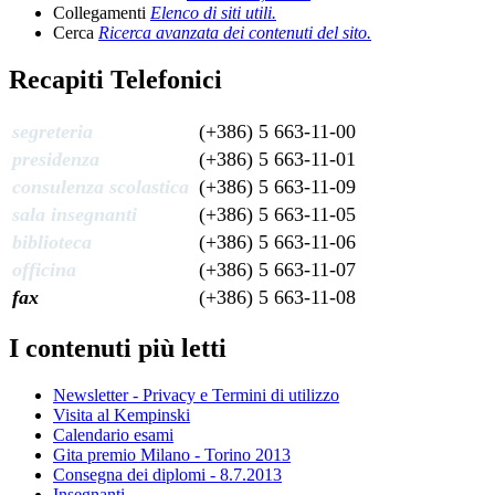
Collegamenti
Elenco di siti utili.
Cerca
Ricerca avanzata dei contenuti del sito.
Recapiti Telefonici
segreteria
(+386) 5 663-11-00
presidenza
(+386) 5 663-11-01
consulenza scolastica
(+386) 5 663-11-09
sala insegnanti
(+386) 5 663-11-05
biblioteca
(+386) 5 663-11-06
officina
(+386) 5 663-11-07
fax
(+386) 5 663-11-08
I contenuti più letti
Newsletter - Privacy e Termini di utilizzo
Visita al Kempinski
Calendario esami
Gita premio Milano - Torino 2013
Consegna dei diplomi - 8.7.2013
Insegnanti