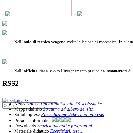
Nell’
aula di tecnica
vengono svolte le lezione di meccanica. In questa
Nell’
officina
viene svolto l’insegnamento pratico dei manutentori di au
RSS2
News
Notizie riguardanti le attività scolastiche.
Mappa del sito
Struttura ad albero del sito.
Simulimprese
Presentazione delle simulimprese.
Progetti Informatici
Downloads
Scarica allegati e programmi.
Materiale didattico
Eserciziari, test ...