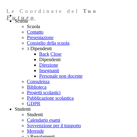
Le Coordinate del
Tuo
Futuro
Scuola
Scuola
Contatto
Presentazione
Consiglio della scuola
Dipendenti
3
Back
Close
Dipendenti
Direzione
Insegnanti
Personale non docente
Consulenza
Biblioteca
Progetti scolastici
Pubblicazione scolastica
GDPR
Studenti
Studenti
Calendario esami
Sovvenzione per il trasporto
Merende
Regolamenti
2