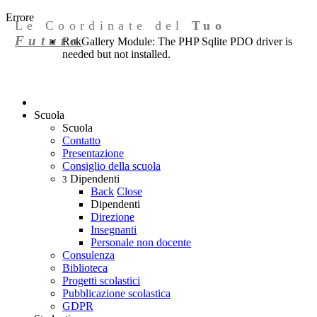
Errore
Le Coordinate del
Tuo
Futuro
RokGallery Module: The PHP Sqlite PDO driver is
needed but not installed.
Scuola
Scuola
Contatto
Presentazione
Consiglio della scuola
Dipendenti
3
Back
Close
Dipendenti
Direzione
Insegnanti
Personale non docente
Consulenza
Biblioteca
Progetti scolastici
Pubblicazione scolastica
GDPR