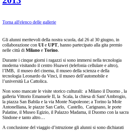
2013
Torna all'elenco delle gallerie
Gli alunni meritevoli della nostra scuola, dal 26 al 30 giugno, in
collaborazione con
UI
e
UPT
, hanno partecipato alla gita premio
nelle città di
Milano
e
Torino
.
Durante i cinque giorni i ragazzi si sono immersi nella tecnologia
moderna visitando il centro Huawei (telefonia cellulare e altro),
l’IMB, il museo del cinema, il museo della scienza e della
tecnologia Leonardo da Vinci, il museo dell’automobile e
l’università La Cattolica.
Non sono mancate le visite storico culturali: a Milano il Duomo , la
galleria Vittorio Emanuele II, la Scala, la chiesa di Sant’Ambrogio,
la piazza San Babila e la via Monte Napoleone; a Torino la Mole
Antonelliana, le piazze San Carlo, Castello, Carignano, le porte
Palatine, il Museo Egizio, il Palazzo Madama, il Duomo con la sacra
Sindone e tanto altro…
A conclusione del viaggio d’istruzione gli alunni si sono dichiarati