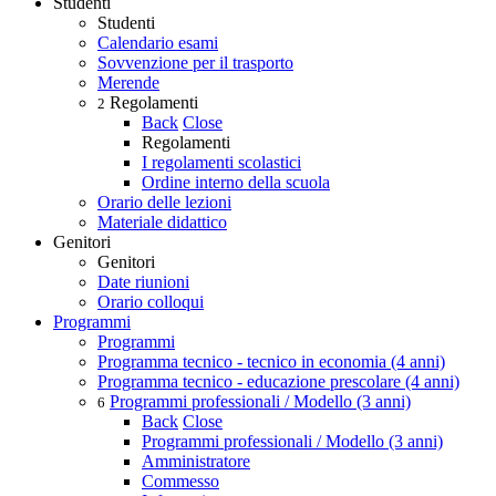
Studenti
Studenti
Calendario esami
Sovvenzione per il trasporto
Merende
Regolamenti
2
Back
Close
Regolamenti
I regolamenti scolastici
Ordine interno della scuola
Orario delle lezioni
Materiale didattico
Genitori
Genitori
Date riunioni
Orario colloqui
Programmi
Programmi
Programma tecnico - tecnico in economia (4 anni)
Programma tecnico - educazione prescolare (4 anni)
Programmi professionali / Modello (3 anni)
6
Back
Close
Programmi professionali / Modello (3 anni)
Amministratore
Commesso