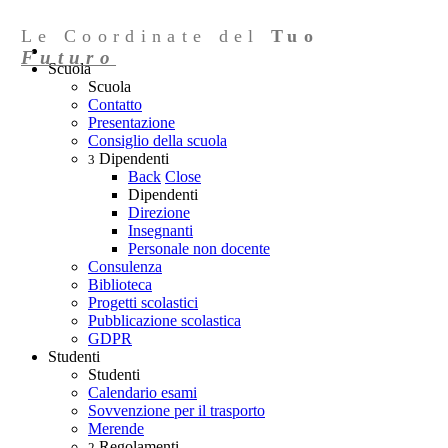
Le Coordinate del
Tuo
Futuro
Scuola
Scuola
Contatto
Presentazione
Consiglio della scuola
Dipendenti
3
Back
Close
Dipendenti
Direzione
Insegnanti
Personale non docente
Consulenza
Biblioteca
Progetti scolastici
Pubblicazione scolastica
GDPR
Studenti
Studenti
Calendario esami
Sovvenzione per il trasporto
Merende
Regolamenti
2