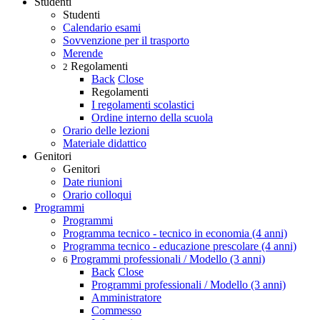
Studenti
Studenti
Calendario esami
Sovvenzione per il trasporto
Merende
Regolamenti
2
Back
Close
Regolamenti
I regolamenti scolastici
Ordine interno della scuola
Orario delle lezioni
Materiale didattico
Genitori
Genitori
Date riunioni
Orario colloqui
Programmi
Programmi
Programma tecnico - tecnico in economia (4 anni)
Programma tecnico - educazione prescolare (4 anni)
Programmi professionali / Modello (3 anni)
6
Back
Close
Programmi professionali / Modello (3 anni)
Amministratore
Commesso