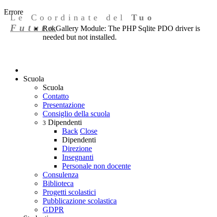
Errore
Le Coordinate del
Tuo
Futuro
RokGallery Module: The PHP Sqlite PDO driver is
needed but not installed.
Scuola
Scuola
Contatto
Presentazione
Consiglio della scuola
Dipendenti
3
Back
Close
Dipendenti
Direzione
Insegnanti
Personale non docente
Consulenza
Biblioteca
Progetti scolastici
Pubblicazione scolastica
GDPR