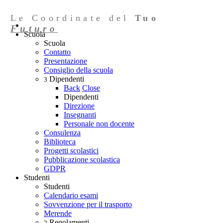
Le Coordinate del
Tuo
Futuro
Scuola
Scuola
Contatto
Presentazione
Consiglio della scuola
Dipendenti
3
Back
Close
Dipendenti
Direzione
Insegnanti
Personale non docente
Consulenza
Biblioteca
Progetti scolastici
Pubblicazione scolastica
GDPR
Studenti
Studenti
Calendario esami
Sovvenzione per il trasporto
Merende
Regolamenti
2