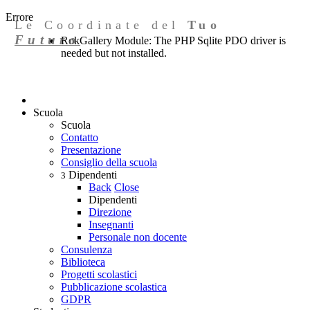
Errore
Le Coordinate del
Tuo
Futuro
RokGallery Module: The PHP Sqlite PDO driver is
needed but not installed.
Scuola
Scuola
Contatto
Presentazione
Consiglio della scuola
Dipendenti
3
Back
Close
Dipendenti
Direzione
Insegnanti
Personale non docente
Consulenza
Biblioteca
Progetti scolastici
Pubblicazione scolastica
GDPR