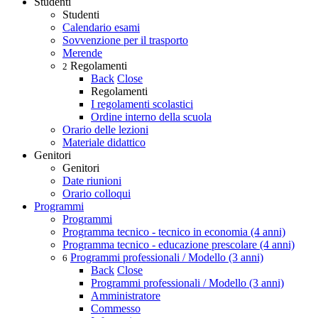
Studenti
Studenti
Calendario esami
Sovvenzione per il trasporto
Merende
Regolamenti
2
Back
Close
Regolamenti
I regolamenti scolastici
Ordine interno della scuola
Orario delle lezioni
Materiale didattico
Genitori
Genitori
Date riunioni
Orario colloqui
Programmi
Programmi
Programma tecnico - tecnico in economia (4 anni)
Programma tecnico - educazione prescolare (4 anni)
Programmi professionali / Modello (3 anni)
6
Back
Close
Programmi professionali / Modello (3 anni)
Amministratore
Commesso