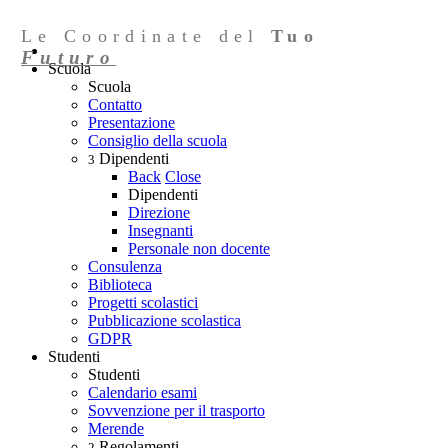
Le Coordinate del
Tuo
Futuro
Scuola
Scuola
Contatto
Presentazione
Consiglio della scuola
Dipendenti
3
Back
Close
Dipendenti
Direzione
Insegnanti
Personale non docente
Consulenza
Biblioteca
Progetti scolastici
Pubblicazione scolastica
GDPR
Studenti
Studenti
Calendario esami
Sovvenzione per il trasporto
Merende
Regolamenti
2