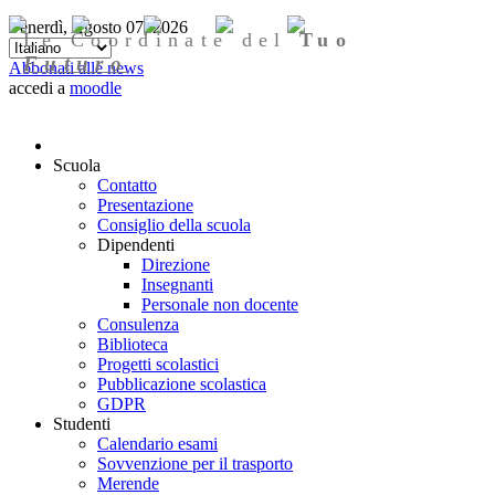
Venerdì, Agosto 07, 2026
Le Coordinate del
Tuo
Futuro
Abbonati alle news
accedi a
moodle
Scuola
Contatto
Presentazione
Consiglio della scuola
Dipendenti
Direzione
Insegnanti
Personale non docente
Consulenza
Biblioteca
Progetti scolastici
Pubblicazione scolastica
GDPR
Studenti
Calendario esami
Sovvenzione per il trasporto
Merende