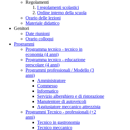
Regolamenti
I regolamenti scolastici
Ordine interno della scuola
Orario delle lezioni
Materiale didattico
Genitori
Date riunioni
Orario colloqui
Programmi
Programma tecnico - tecnico in
economia (4 anni)
Programma tecnico - educazione
prescolare (4 anni)
Programmi professionali / Modello (3
anni)
Amministratore
Commesso
Informatico
Servizio alberghiero e di ristorazione
Manutentore di autoveicoli
Aggiustatore meccanico attrezzista
Programmi Tecnico - professionali (+2
anni)
Tecnico in gastronomia
Tecnico meccanico