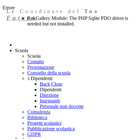
Errore
Le Coordinate del
Tuo
Futuro
RokGallery Module: The PHP Sqlite PDO driver is
needed but not installed.
Scuola
Scuola
Contatto
Presentazione
Consiglio della scuola
Dipendenti
3
Back
Close
Dipendenti
Direzione
Insegnanti
Personale non docente
Consulenza
Biblioteca
Progetti scolastici
Pubblicazione scolastica
GDPR