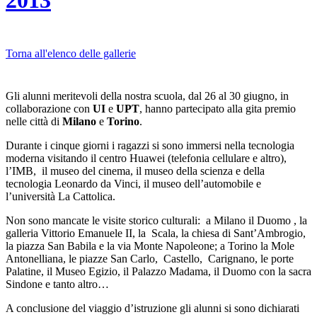
2013
Torna all'elenco delle gallerie
Gli alunni meritevoli della nostra scuola, dal 26 al 30 giugno, in
collaborazione con
UI
e
UPT
, hanno partecipato alla gita premio
nelle città di
Milano
e
Torino
.
Durante i cinque giorni i ragazzi si sono immersi nella tecnologia
moderna visitando il centro Huawei (telefonia cellulare e altro),
l’IMB, il museo del cinema, il museo della scienza e della
tecnologia Leonardo da Vinci, il museo dell’automobile e
l’università La Cattolica.
Non sono mancate le visite storico culturali: a Milano il Duomo , la
galleria Vittorio Emanuele II, la Scala, la chiesa di Sant’Ambrogio,
la piazza San Babila e la via Monte Napoleone; a Torino la Mole
Antonelliana, le piazze San Carlo, Castello, Carignano, le porte
Palatine, il Museo Egizio, il Palazzo Madama, il Duomo con la sacra
Sindone e tanto altro…
A conclusione del viaggio d’istruzione gli alunni si sono dichiarati