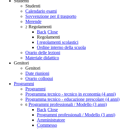
Studenti
Studenti
Calendario esami
Sovvenzione per il trasporto
Merende
Regolamenti
2
Back
Close
Regolamenti
I regolamenti scolastici
Ordine interno della scuola
Orario delle lezioni
Materiale didattico
Genitori
Genitori
Date riunioni
Orario colloqui
Programmi
Programmi
Programma tecnico - tecnico in economia (4 anni)
Programma tecnico - educazione prescolare (4 anni)
Programmi professionali / Modello (3 anni)
6
Back
Close
Programmi professionali / Modello (3 anni)
Amministratore
Commesso