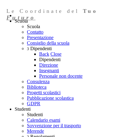
Le Coordinate del
Tuo
Futuro
Scuola
Scuola
Contatto
Presentazione
Consiglio della scuola
Dipendenti
3
Back
Close
Dipendenti
Direzione
Insegnanti
Personale non docente
Consulenza
Biblioteca
Progetti scolastici
Pubblicazione scolastica
GDPR
Studenti
Studenti
Calendario esami
Sovvenzione per il trasporto
Merende
Regolamenti
2