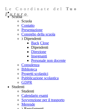
Le Coordinate del
Tuo
Futuro
Scuola
Scuola
Contatto
Presentazione
Consiglio della scuola
Dipendenti
3
Back
Close
Dipendenti
Direzione
Insegnanti
Personale non docente
Consulenza
Biblioteca
Progetti scolastici
Pubblicazione scolastica
GDPR
Studenti
Studenti
Calendario esami
Sovvenzione per il trasporto
Merende
Regolamenti
2