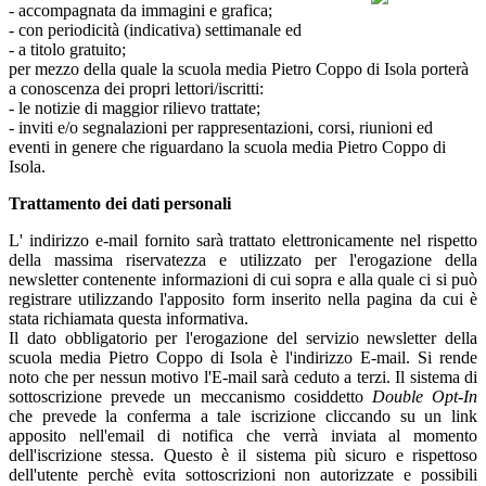
- accompagnata da immagini e grafica;
- con periodicità (indicativa) settimanale ed
- a titolo gratuito;
per mezzo della quale la scuola media Pietro Coppo di Isola porterà
a conoscenza dei propri lettori/iscritti:
- le notizie di maggior rilievo trattate;
- inviti e/o segnalazioni per rappresentazioni, corsi, riunioni ed
eventi in genere che riguardano la scuola media Pietro Coppo di
Isola.
Trattamento dei dati personali
L' indirizzo e-mail fornito sarà trattato elettronicamente nel rispetto
della massima riservatezza e utilizzato per l'erogazione della
newsletter contenente informazioni di cui sopra e alla quale ci si può
registrare utilizzando l'apposito form inserito nella pagina da cui è
stata richiamata questa informativa.
Il dato obbligatorio per l'erogazione del servizio newsletter della
scuola media Pietro Coppo di Isola è l'indirizzo E-mail. Si rende
noto che per nessun motivo l'E-mail sarà ceduto a terzi. Il sistema di
sottoscrizione prevede un meccanismo cosiddetto
Double Opt-In
che prevede la conferma a tale iscrizione cliccando su un link
apposito nell'email di notifica che verrà inviata al momento
dell'iscrizione stessa. Questo è il sistema più sicuro e rispettoso
dell'utente perchè evita sottoscrizioni non autorizzate e possibili