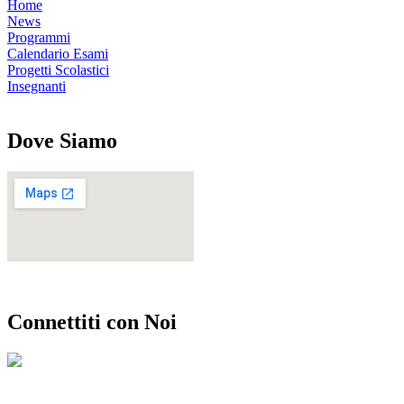
Home
News
Programmi
Calendario Esami
Progetti Scolastici
Insegnanti
Dove Siamo
Connettiti con Noi