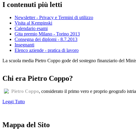
I contenuti più letti
Newsletter - Privacy e Termini di utilizzo
Visita al Kempinski
Calendario esami
Gita premio Milano - Torino 2013
Consegna dei diplomi - 8.7.2013
Insegnanti
Elenco aziende - pratica di lavoro
La scuola media Pietro Coppo gode del sostegno finanziario del Minister
Chi era Pietro Coppo?
Pietro Coppo
, considerato il primo vero e proprio geografo istri
Leggi Tutto
Mappa del Sito