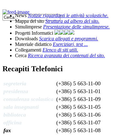
News
Notizie riguardanti le attività scolastiche.
Mappa del sito
Struttura ad albero del sito.
Simulimprese
Presentazione delle simulimprese.
Progetti Informatici
Downloads
Scarica allegati e programmi.
Materiale didattico
Eserciziari, test ...
Collegamenti
Elenco di siti utili.
Cerca
Ricerca avanzata dei contenuti del sito.
Recapiti Telefonici
segreteria
(+386) 5 663-11-00
presidenza
(+386) 5 663-11-01
consulenza scolastica
(+386) 5 663-11-09
sala insegnanti
(+386) 5 663-11-05
biblioteca
(+386) 5 663-11-06
officina
(+386) 5 663-11-07
fax
(+386) 5 663-11-08