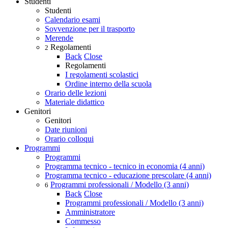
Studenti
Studenti
Calendario esami
Sovvenzione per il trasporto
Merende
Regolamenti
2
Back
Close
Regolamenti
I regolamenti scolastici
Ordine interno della scuola
Orario delle lezioni
Materiale didattico
Genitori
Genitori
Date riunioni
Orario colloqui
Programmi
Programmi
Programma tecnico - tecnico in economia (4 anni)
Programma tecnico - educazione prescolare (4 anni)
Programmi professionali / Modello (3 anni)
6
Back
Close
Programmi professionali / Modello (3 anni)
Amministratore
Commesso