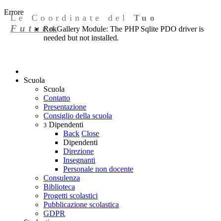
Errore
Le Coordinate del
Tuo
Futuro
RokGallery Module: The PHP Sqlite PDO driver is
needed but not installed.
Scuola
Scuola
Contatto
Presentazione
Consiglio della scuola
Dipendenti
3
Back
Close
Dipendenti
Direzione
Insegnanti
Personale non docente
Consulenza
Biblioteca
Progetti scolastici
Pubblicazione scolastica
GDPR