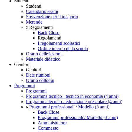
Studenti
Studenti
Calendario esami
Sovvenzione per il trasporto
Merende
Regolamenti
2
Back
Close
Regolamenti
I regolamenti scolastici
Ordine interno della scuola
Orario delle lezioni
Materiale didattico
Genitori
Genitori
Date riunioni
Orario colloqui
Programmi
Programmi
Programma tecnico - tecnico in economia (4 anni)
Programma tecnico - educazione prescolare (4 anni)
Programmi professionali / Modello (3 anni)
6
Back
Close
Programmi professionali / Modello (3 anni)
Amministratore
Commesso