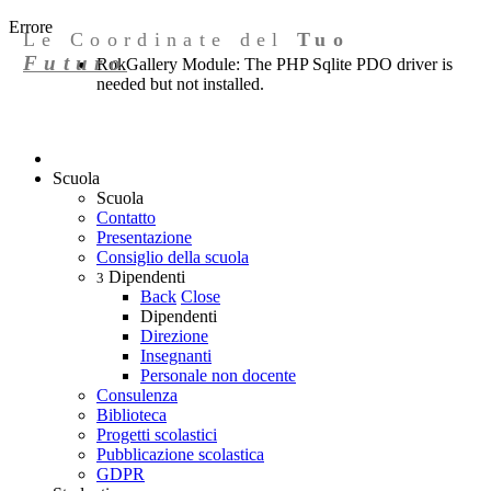
Errore
Le Coordinate del
Tuo
Futuro
RokGallery Module: The PHP Sqlite PDO driver is
needed but not installed.
Scuola
Scuola
Contatto
Presentazione
Consiglio della scuola
Dipendenti
3
Back
Close
Dipendenti
Direzione
Insegnanti
Personale non docente
Consulenza
Biblioteca
Progetti scolastici
Pubblicazione scolastica
GDPR