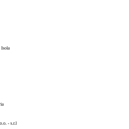
 Isola
ia
. - s.r.l