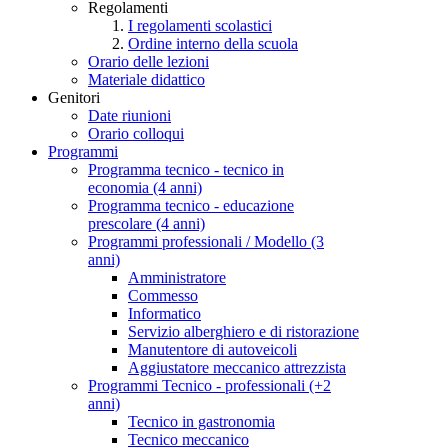
Regolamenti
I regolamenti scolastici
Ordine interno della scuola
Orario delle lezioni
Materiale didattico
Genitori
Date riunioni
Orario colloqui
Programmi
Programma tecnico - tecnico in
economia (4 anni)
Programma tecnico - educazione
prescolare (4 anni)
Programmi professionali / Modello (3
anni)
Amministratore
Commesso
Informatico
Servizio alberghiero e di ristorazione
Manutentore di autoveicoli
Aggiustatore meccanico attrezzista
Programmi Tecnico - professionali (+2
anni)
Tecnico in gastronomia
Tecnico meccanico