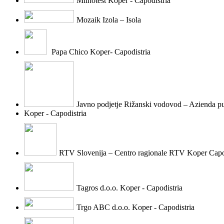
Mlinotest Koper - Capodistria
Mozaik Izola – Isola
Papa Chico Koper- Capodistria
Javno podjetje Rižanski vodovod – Azienda p
Koper - Capodistria
RTV Slovenija – Centro ragionale RTV Koper Capo
Tagros d.o.o. Koper - Capodistria
Trgo ABC d.o.o. Koper - Capodistria