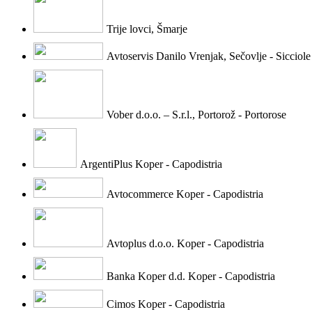
Trije lovci, Šmarje
Avtoservis Danilo Vrenjak, Sečovlje - Sicciole
Vober d.o.o. – S.r.l., Portorož - Portorose
ArgentiPlus Koper - Capodistria
Avtocommerce Koper - Capodistria
Avtoplus d.o.o. Koper - Capodistria
Banka Koper d.d. Koper - Capodistria
Cimos Koper - Capodistria