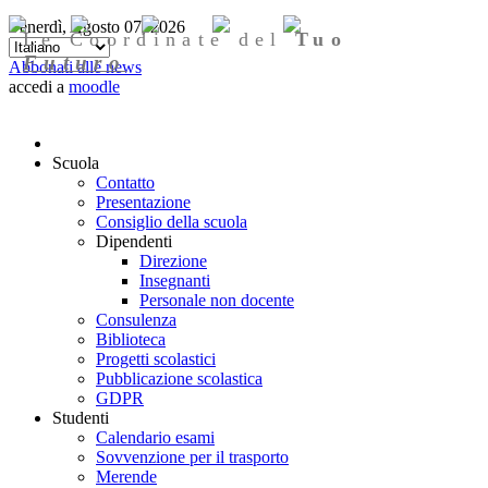
Venerdì, Agosto 07, 2026
Le Coordinate del
Tuo
Futuro
Abbonati alle news
accedi a
moodle
Scuola
Contatto
Presentazione
Consiglio della scuola
Dipendenti
Direzione
Insegnanti
Personale non docente
Consulenza
Biblioteca
Progetti scolastici
Pubblicazione scolastica
GDPR
Studenti
Calendario esami
Sovvenzione per il trasporto
Merende