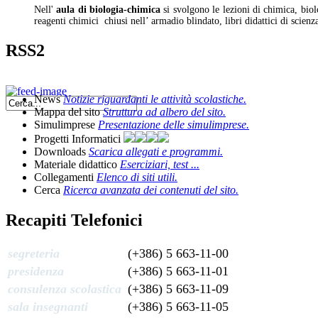
Nell'
aula di biologia-chimica
si svolgono le lezioni di chimica, biol
reagenti chimici chiusi nell’ armadio blindato, libri didattici di scienza, 
RSS2
News
Notizie riguardanti le attività scolastiche.
Mappa del sito
Struttura ad albero del sito.
Simulimprese
Presentazione delle simulimprese.
Progetti Informatici
Downloads
Scarica allegati e programmi.
Materiale didattico
Eserciziari, test ...
Collegamenti
Elenco di siti utili.
Cerca
Ricerca avanzata dei contenuti del sito.
Recapiti Telefonici
segreteria
(+386) 5 663-11-00
presidenza
(+386) 5 663-11-01
consulenza scolastica
(+386) 5 663-11-09
sala insegnanti
(+386) 5 663-11-05