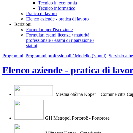
Tecnico in economia
Tecnico informatico
Pratica di lavoro
Elenco aziende - pratica di lavoro
Iscrizioni
Formulari per l'iscrizione
Formulari esami licenza / maturità
professionale / esami di riparazione /
statini
Programmi
Programmi professionali / Modello (3 anni)
Servizio albe
Elenco aziende - pratica di lavo
Mestna občina Koper – Comune citt
a Cap
GH Metropol Portorož - Portorose