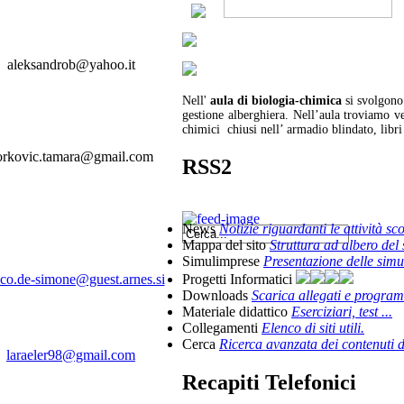
aleksandrob@yahoo.it
Nell'
aula di biologia-chimica
si svolgono 
gestione alberghiera. Nell’aula troviamo ve
chimici chiusi nell’ armadio blindato, libri d
orkovic.tamara@gmail.com
RSS2
News
Notizie riguardanti le attività sc
Mappa del sito
Struttura ad albero del 
Simulimprese
Presentazione delle simu
Progetti Informatici
nco.de-simone@guest.arnes.si
Downloads
Scarica allegati e progra
Materiale didattico
Eserciziari, test ...
Collegamenti
Elenco di siti utili.
Cerca
Ricerca avanzata dei contenuti de
laraeler98@gmail.com
Recapiti Telefonici