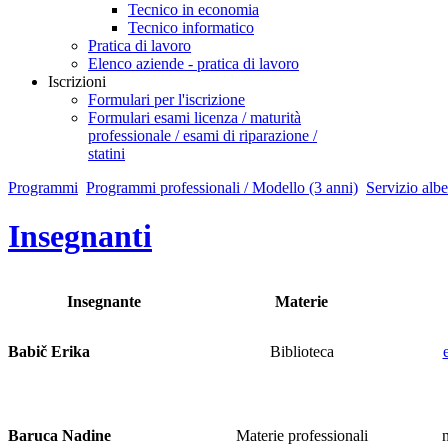
Tecnico in economia
Tecnico informatico
Pratica di lavoro
Elenco aziende - pratica di lavoro
Iscrizioni
Formulari per l'iscrizione
Formulari esami licenza / maturità
professionale / esami di riparazione /
statini
Programmi
Programmi professionali / Modello (3 anni)
Servizio albe
Insegnanti
Insegnante
Materie
Babič Erika
Biblioteca
Baruca Nadine
Materie professionali