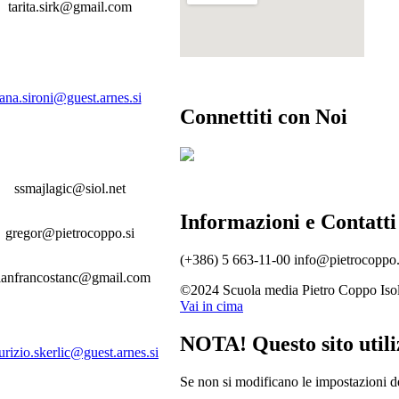
tarita.sirk@gmail.com
ana.sironi@guest.arnes.si
Connettiti con Noi
ssmajlagic@siol.net
Informazioni e Contatti
gregor@pietrocoppo.si
(+386) 5 663-11-00
info@pietrocoppo.
ianfrancostanc@gmail.com
©2024 Scuola media Pietro Coppo Iso
Vai in cima
NOTA! Questo sito utiliz
rizio.skerlic@guest.arnes.si
Se non si modificano le impostazioni de