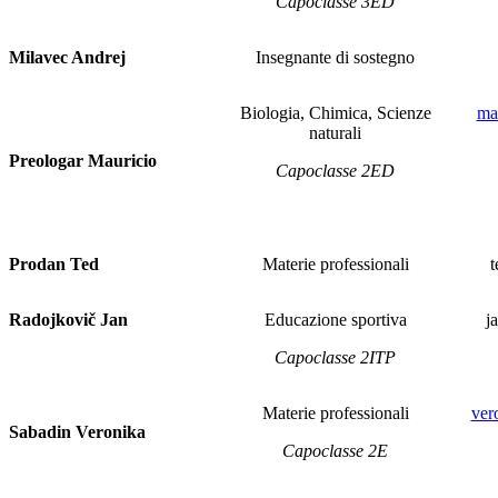
Capoclasse 3ED
Milavec Andrej
Insegnante di sostegno
Biologia, Chimica, Scienze
ma
naturali
Preologar Mauricio
Capoclasse 2ED
Prodan Ted
Materie professionali
t
Radojkovič Jan
Educazione sportiva
j
Capoclasse 2ITP
Materie professionali
ver
Sabadin Veronika
Capoclasse 2E