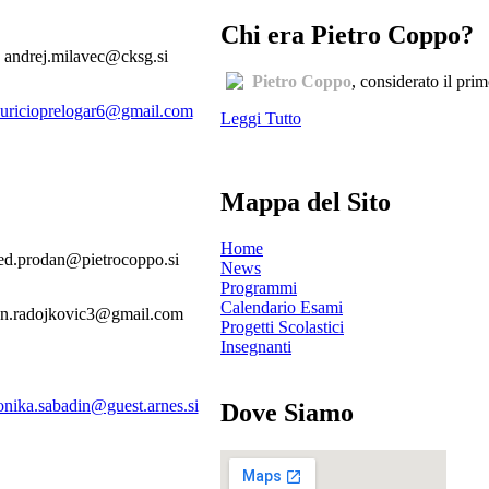
Chi era Pietro Coppo?
andrej.milavec@cksg.si
Pietro Coppo
, considerato il pri
uricioprelogar6@gmail.com
Leggi Tutto
Mappa del Sito
Home
ed.prodan@pietrocoppo.si
News
Programmi
Calendario Esami
an.radojkovic3@gmail.com
Progetti Scolastici
Insegnanti
onika.sabadin@guest.arnes.si
Dove Siamo