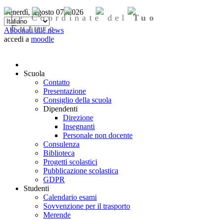
Venerdì, Agosto 07, 2026
Le Coordinate del
Tuo
Futuro
Abbonati alle news
accedi a
moodle
Scuola
Contatto
Presentazione
Consiglio della scuola
Dipendenti
Direzione
Insegnanti
Personale non docente
Consulenza
Biblioteca
Progetti scolastici
Pubblicazione scolastica
GDPR
Studenti
Calendario esami
Sovvenzione per il trasporto
Merende