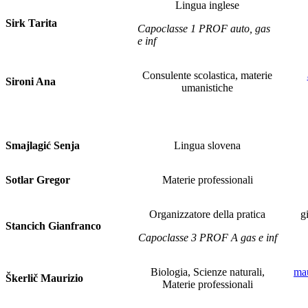
Lingua inglese
Sirk Tarita
Capoclasse 1 PROF auto, gas
e inf
Consulente scolastica, materie
Sironi Ana
umanistiche
Smajlagić Senja
Lingua slovena
Sotlar Gregor
Materie professionali
Organizzatore della pratica
g
Stancich Gianfranco
Capoclasse 3 PROF A gas e inf
Biologia, Scienze naturali,
mau
Škerlič Maurizio
Materie professionali