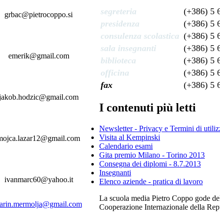
segreteria
(+386) 5 
grbac@pietrocoppo.si
presidenza
(+386) 5 
consulenza scolastica
(+386) 5 
sala insegnanti
(+386) 5 
emerik@gmail.com
biblioteca
(+386) 5 
officina
(+386) 5 
fax
(+386) 5 
jakob.hodzic@gmail.com
I contenuti più letti
Newsletter - Privacy e Termini di utili
Visita al Kempinski
mojca.lazar12@gmail.com
Calendario esami
Gita premio Milano - Torino 2013
Consegna dei diplomi - 8.7.2013
Insegnanti
ivanmarc60@yahoo.it
Elenco aziende - pratica di lavoro
La scuola media Pietro Coppo gode del s
arin.mermolja@gmail.com
Cooperazione Internazionale della Repub