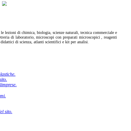
le lezioni di chimica, biologia, scienze naturali, tecnica commerciale e
treria di laboratorio, microscopi con preparati microscopici , reagenti
idattici di scienza, atlanti scientifici e kit per analisi.
olastiche.
sito.
limprese.
mmi.
l sito.