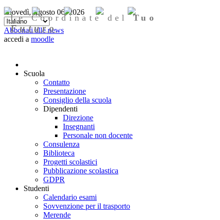
Giovedì, Agosto 06, 2026
Le Coordinate del
Tuo
Futuro
Abbonati alle news
accedi a
moodle
Scuola
Contatto
Presentazione
Consiglio della scuola
Dipendenti
Direzione
Insegnanti
Personale non docente
Consulenza
Biblioteca
Progetti scolastici
Pubblicazione scolastica
GDPR
Studenti
Calendario esami
Sovvenzione per il trasporto
Merende