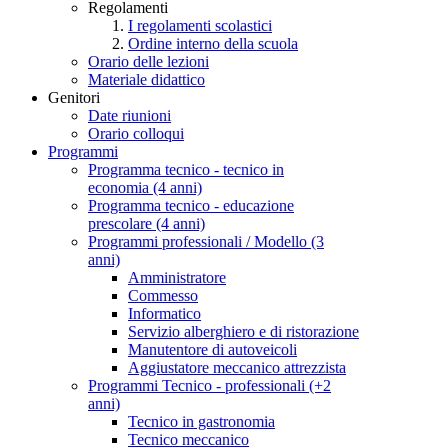
Regolamenti
I regolamenti scolastici
Ordine interno della scuola
Orario delle lezioni
Materiale didattico
Genitori
Date riunioni
Orario colloqui
Programmi
Programma tecnico - tecnico in
economia (4 anni)
Programma tecnico - educazione
prescolare (4 anni)
Programmi professionali / Modello (3
anni)
Amministratore
Commesso
Informatico
Servizio alberghiero e di ristorazione
Manutentore di autoveicoli
Aggiustatore meccanico attrezzista
Programmi Tecnico - professionali (+2
anni)
Tecnico in gastronomia
Tecnico meccanico