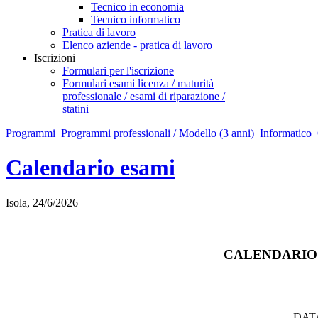
Tecnico in economia
Tecnico informatico
Pratica di lavoro
Elenco aziende - pratica di lavoro
Iscrizioni
Formulari per l'iscrizione
Formulari esami licenza / maturità
professionale / esami di riparazione /
statini
Programmi
Programmi professionali / Modello (3 anni)
Informatico
Calendario esami
Isola, 24/6/2026
CALENDARIO 
DAT