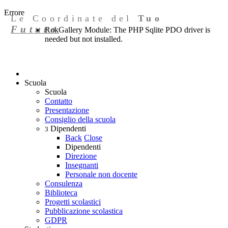
Errore
Le Coordinate del
Tuo
Futuro
RokGallery Module: The PHP Sqlite PDO driver is
needed but not installed.
Scuola
Scuola
Contatto
Presentazione
Consiglio della scuola
Dipendenti
3
Back
Close
Dipendenti
Direzione
Insegnanti
Personale non docente
Consulenza
Biblioteca
Progetti scolastici
Pubblicazione scolastica
GDPR