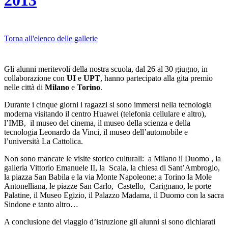
2013
Torna all'elenco delle gallerie
Gli alunni meritevoli della nostra scuola, dal 26 al 30 giugno, in
collaborazione con
UI
e
UPT
, hanno partecipato alla gita premio
nelle città di
Milano
e
Torino
.
Durante i cinque giorni i ragazzi si sono immersi nella tecnologia
moderna visitando il centro Huawei (telefonia cellulare e altro),
l’IMB, il museo del cinema, il museo della scienza e della
tecnologia Leonardo da Vinci, il museo dell’automobile e
l’università La Cattolica.
Non sono mancate le visite storico culturali: a Milano il Duomo , la
galleria Vittorio Emanuele II, la Scala, la chiesa di Sant’Ambrogio,
la piazza San Babila e la via Monte Napoleone; a Torino la Mole
Antonelliana, le piazze San Carlo, Castello, Carignano, le porte
Palatine, il Museo Egizio, il Palazzo Madama, il Duomo con la sacra
Sindone e tanto altro…
A conclusione del viaggio d’istruzione gli alunni si sono dichiarati