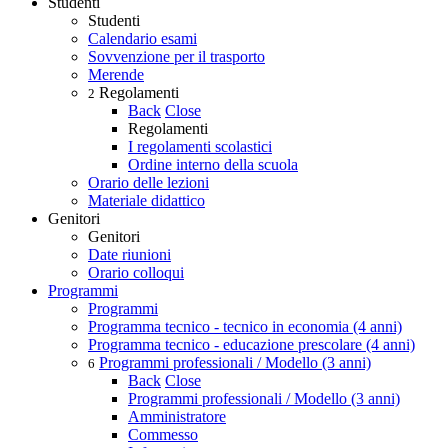
Studenti
Studenti
Calendario esami
Sovvenzione per il trasporto
Merende
Regolamenti
2
Back
Close
Regolamenti
I regolamenti scolastici
Ordine interno della scuola
Orario delle lezioni
Materiale didattico
Genitori
Genitori
Date riunioni
Orario colloqui
Programmi
Programmi
Programma tecnico - tecnico in economia (4 anni)
Programma tecnico - educazione prescolare (4 anni)
Programmi professionali / Modello (3 anni)
6
Back
Close
Programmi professionali / Modello (3 anni)
Amministratore
Commesso