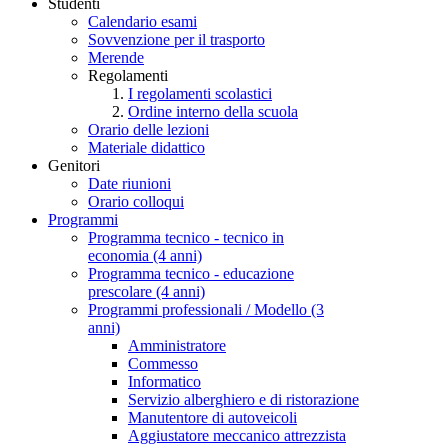
Studenti
Calendario esami
Sovvenzione per il trasporto
Merende
Regolamenti
I regolamenti scolastici
Ordine interno della scuola
Orario delle lezioni
Materiale didattico
Genitori
Date riunioni
Orario colloqui
Programmi
Programma tecnico - tecnico in
economia (4 anni)
Programma tecnico - educazione
prescolare (4 anni)
Programmi professionali / Modello (3
anni)
Amministratore
Commesso
Informatico
Servizio alberghiero e di ristorazione
Manutentore di autoveicoli
Aggiustatore meccanico attrezzista