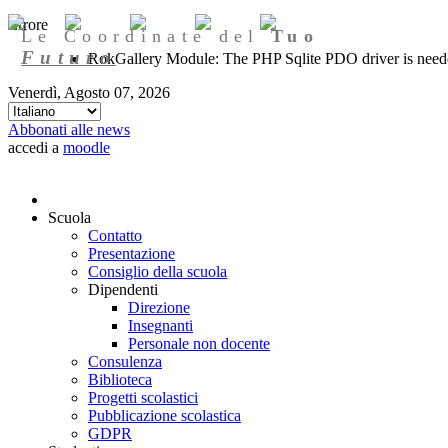
Errore
Le Coordinate del
Tuo
Futuro
RokGallery Module: The PHP Sqlite PDO driver is needed
Venerdì, Agosto 07, 2026
Abbonati alle news
accedi a
moodle
Scuola
Contatto
Presentazione
Consiglio della scuola
Dipendenti
Direzione
Insegnanti
Personale non docente
Consulenza
Biblioteca
Progetti scolastici
Pubblicazione scolastica
GDPR