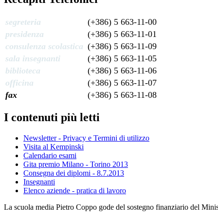
segreteria
(+386) 5 663-11-00
presidenza
(+386) 5 663-11-01
consulenza scolastica
(+386) 5 663-11-09
sala insegnanti
(+386) 5 663-11-05
biblioteca
(+386) 5 663-11-06
officina
(+386) 5 663-11-07
fax
(+386) 5 663-11-08
I contenuti più letti
Newsletter - Privacy e Termini di utilizzo
Visita al Kempinski
Calendario esami
Gita premio Milano - Torino 2013
Consegna dei diplomi - 8.7.2013
Insegnanti
Elenco aziende - pratica di lavoro
La scuola media Pietro Coppo gode del sostegno finanziario del Minister