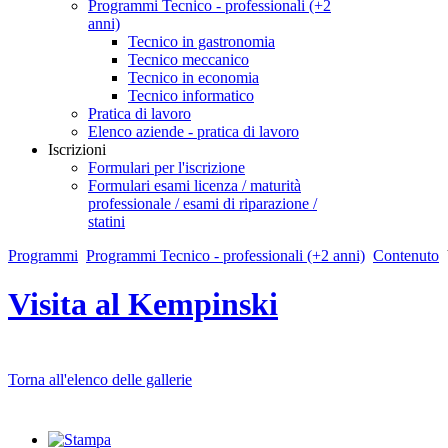
Programmi Tecnico - professionali (+2
anni)
Tecnico in gastronomia
Tecnico meccanico
Tecnico in economia
Tecnico informatico
Pratica di lavoro
Elenco aziende - pratica di lavoro
Iscrizioni
Formulari per l'iscrizione
Formulari esami licenza / maturità
professionale / esami di riparazione /
statini
Programmi
Programmi Tecnico - professionali (+2 anni)
Contenuto
Visita al Kempinski
Torna all'elenco delle gallerie