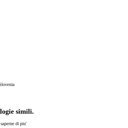
Slovenia
ogie simili.
 saperne di piu'