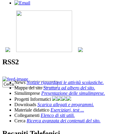
RSS2
News
Notizie riguardanti le attività scolastiche.
Mappa del sito
Struttura ad albero del sito.
Simulimprese
Presentazione delle simulimprese.
Progetti Informatici
Downloads
Scarica allegati e programmi.
Materiale didattico
Eserciziari, test ...
Collegamenti
Elenco di siti utili.
Cerca
Ricerca avanzata dei contenuti del sito.
Recapiti Telefonici