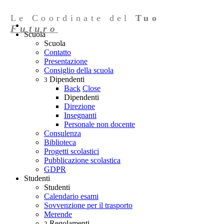
Le Coordinate del
Tuo
Futuro
Scuola
Scuola
Contatto
Presentazione
Consiglio della scuola
Dipendenti
3
Back
Close
Dipendenti
Direzione
Insegnanti
Personale non docente
Consulenza
Biblioteca
Progetti scolastici
Pubblicazione scolastica
GDPR
Studenti
Studenti
Calendario esami
Sovvenzione per il trasporto
Merende
Regolamenti
2