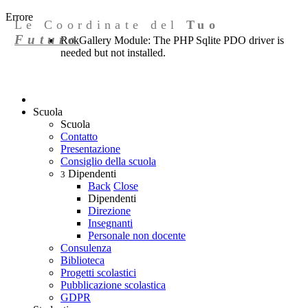
Errore
Le Coordinate del
Tuo
Futuro
RokGallery Module: The PHP Sqlite PDO driver is
needed but not installed.
Scuola
Scuola
Contatto
Presentazione
Consiglio della scuola
Dipendenti
3
Back
Close
Dipendenti
Direzione
Insegnanti
Personale non docente
Consulenza
Biblioteca
Progetti scolastici
Pubblicazione scolastica
GDPR