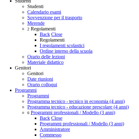
Studenti
Studenti
Calendario esami
Sovvenzione per il trasporto
Merende
Regolamenti
2
Back
Close
Regolamenti
I regolamenti scolastici
Ordine interno della scuola
Orario delle lezioni
Materiale didattico
Genitori
Genitori
Date riunioni
Orario colloqui
Programmi
Programmi
Programma tecnico - tecnico in economia (4 anni)
Programma tecnico - educazione prescolare (4 anni)
Programmi professionali / Modello (3 anni)
6
Back
Close
Programmi professionali / Modello (3 anni)
Amministratore
Commesso