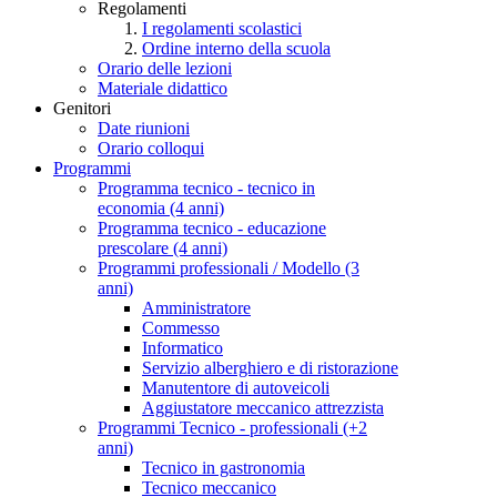
Regolamenti
I regolamenti scolastici
Ordine interno della scuola
Orario delle lezioni
Materiale didattico
Genitori
Date riunioni
Orario colloqui
Programmi
Programma tecnico - tecnico in
economia (4 anni)
Programma tecnico - educazione
prescolare (4 anni)
Programmi professionali / Modello (3
anni)
Amministratore
Commesso
Informatico
Servizio alberghiero e di ristorazione
Manutentore di autoveicoli
Aggiustatore meccanico attrezzista
Programmi Tecnico - professionali (+2
anni)
Tecnico in gastronomia
Tecnico meccanico