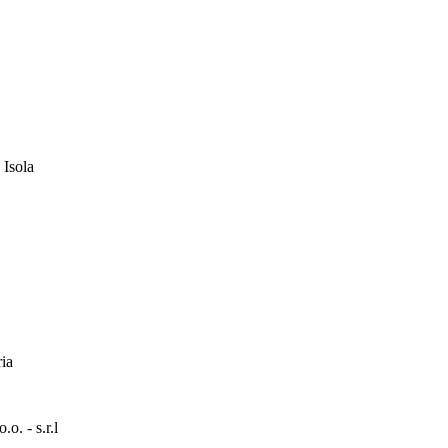
 Isola
ia
. - s.r.l