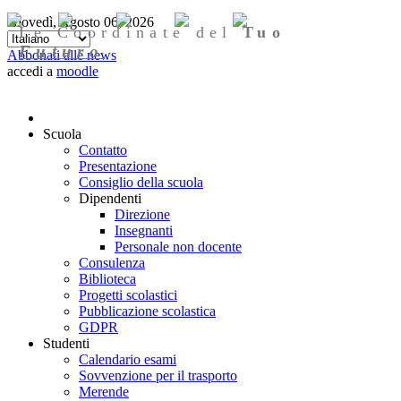
Giovedì, Agosto 06, 2026
Le Coordinate del
Tuo
Futuro
Abbonati alle news
accedi a
moodle
Scuola
Contatto
Presentazione
Consiglio della scuola
Dipendenti
Direzione
Insegnanti
Personale non docente
Consulenza
Biblioteca
Progetti scolastici
Pubblicazione scolastica
GDPR
Studenti
Calendario esami
Sovvenzione per il trasporto
Merende