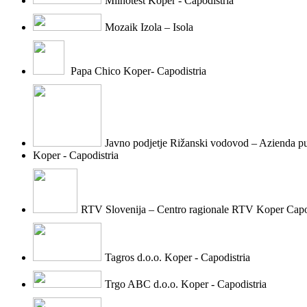
Mlinotest Koper - Capodistria
Mozaik Izola – Isola
Papa Chico Koper- Capodistria
Javno podjetje Rižanski vodovod – Azienda p
Koper - Capodistria
RTV Slovenija – Centro ragionale RTV Koper Capo
Tagros d.o.o. Koper - Capodistria
Trgo ABC d.o.o. Koper - Capodistria