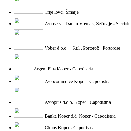
Trije lovci, Šmarje
Avtoservis Danilo Vrenjak, Sečovlje - Sicciole
Vober d.o.o. – S.r.l., Portorož - Portorose
ArgentiPlus Koper - Capodistria
Avtocommerce Koper - Capodistria
Avtoplus d.o.o. Koper - Capodistria
Banka Koper d.d. Koper - Capodistria
Cimos Koper - Capodistria