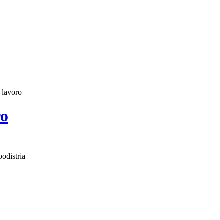
i lavoro
ro
odistria