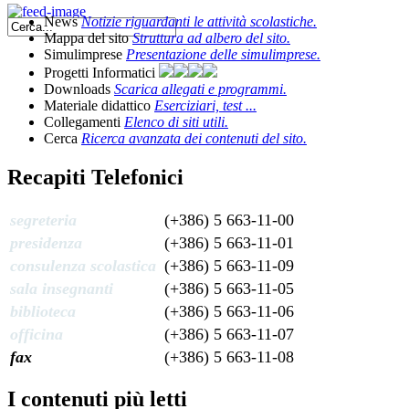
News
Notizie riguardanti le attività scolastiche.
Mappa del sito
Struttura ad albero del sito.
Simulimprese
Presentazione delle simulimprese.
Progetti Informatici
Downloads
Scarica allegati e programmi.
Materiale didattico
Eserciziari, test ...
Collegamenti
Elenco di siti utili.
Cerca
Ricerca avanzata dei contenuti del sito.
Recapiti Telefonici
segreteria
(+386) 5 663-11-00
presidenza
(+386) 5 663-11-01
consulenza scolastica
(+386) 5 663-11-09
sala insegnanti
(+386) 5 663-11-05
biblioteca
(+386) 5 663-11-06
officina
(+386) 5 663-11-07
fax
(+386) 5 663-11-08
I contenuti più letti