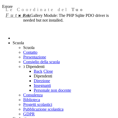
Errore
Le Coordinate del
Tuo
Futuro
RokGallery Module: The PHP Sqlite PDO driver is
needed but not installed.
Scuola
Scuola
Contatto
Presentazione
Consiglio della scuola
Dipendenti
3
Back
Close
Dipendenti
Direzione
Insegnanti
Personale non docente
Consulenza
Biblioteca
Progetti scolastici
Pubblicazione scolastica
GDPR