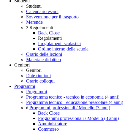
Studenti
Studenti
Calendario esami
Sovvenzione per il trasporto
Merende
Regolamenti
2
Back
Close
Regolamenti
I regolamenti scolastici
Ordine interno della scuola
Orario delle lezioni
Materiale didattico
Genitori
Genitori
Date riunioni
Orario colloqui
Programmi
Programmi
Programma tecnico - tecnico in economia (4 anni)
Programma tecnico - educazione prescolare (4 anni)
Programmi professionali / Modello (3 anni)
6
Back
Close
Programmi professionali / Modello (3 anni)
Amministratore
Commesso