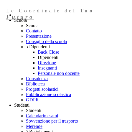
Le Coordinate del
Tuo
Futuro
Scuola
Scuola
Contatto
Presentazione
Consiglio della scuola
Dipendenti
3
Back
Close
Dipendenti
Direzione
Insegnanti
Personale non docente
Consulenza
Biblioteca
Progetti scolastici
Pubblicazione scolastica
GDPR
Studenti
Studenti
Calendario esami
Sovvenzione per il trasporto
Merende
Regolamenti
2