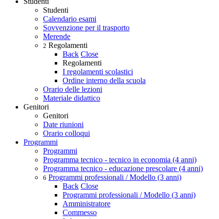
Studenti
Studenti
Calendario esami
Sovvenzione per il trasporto
Merende
Regolamenti
2
Back
Close
Regolamenti
I regolamenti scolastici
Ordine interno della scuola
Orario delle lezioni
Materiale didattico
Genitori
Genitori
Date riunioni
Orario colloqui
Programmi
Programmi
Programma tecnico - tecnico in economia (4 anni)
Programma tecnico - educazione prescolare (4 anni)
Programmi professionali / Modello (3 anni)
6
Back
Close
Programmi professionali / Modello (3 anni)
Amministratore
Commesso