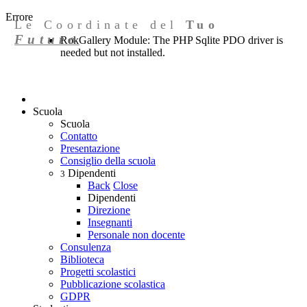
Errore
Le Coordinate del
Tuo
Futuro
RokGallery Module: The PHP Sqlite PDO driver is
needed but not installed.
Scuola
Scuola
Contatto
Presentazione
Consiglio della scuola
Dipendenti
3
Back
Close
Dipendenti
Direzione
Insegnanti
Personale non docente
Consulenza
Biblioteca
Progetti scolastici
Pubblicazione scolastica
GDPR