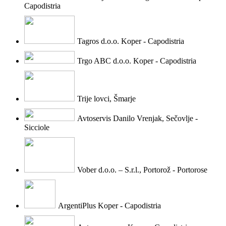
Capodistria
Tagros d.o.o. Koper - Capodistria
Trgo ABC d.o.o. Koper - Capodistria
Trije lovci, Šmarje
Avtoservis Danilo Vrenjak, Sečovlje -
Sicciole
Vober d.o.o. – S.r.l., Portorož - Portorose
ArgentiPlus Koper - Capodistria