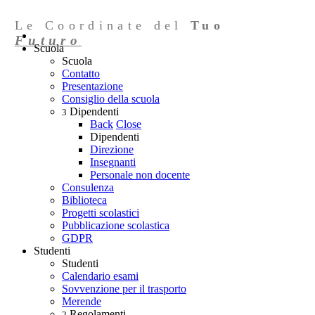
Le Coordinate del
Tuo
Futuro
Scuola
Scuola
Contatto
Presentazione
Consiglio della scuola
Dipendenti
3
Back
Close
Dipendenti
Direzione
Insegnanti
Personale non docente
Consulenza
Biblioteca
Progetti scolastici
Pubblicazione scolastica
GDPR
Studenti
Studenti
Calendario esami
Sovvenzione per il trasporto
Merende
Regolamenti
2