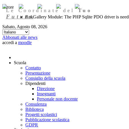
Errore
Le Coordinate del
Tuo
Futuro
RokGallery Module: The PHP Sqlite PDO driver is needed
Sabato, Agosto 08, 2026
Abbonati alle news
accedi a
moodle
Scuola
Contatto
Presentazione
Consiglio della scuola
Dipendenti
Direzione
Insegnanti
Personale non docente
Consulenza
Biblioteca
Progetti scolastici
Pubblicazione scolastica
GDPR