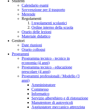
Studenti
Calendario esami
Sovvenzione per il trasporto
Merende
Regolamenti
I regolamenti scolastici
Ordine interno della scuola
Orario delle lezioni
Materiale didattico
Genitori
Date riunioni
Orario colloqui
Programmi
Programma tecnico - tecnico in
economia (4 anni)
Programma tecnico - educazione
prescolare (4 anni)
Programmi professionali / Modello (3
anni)
Amministratore
Commesso
Informatico
Servizio alberghiero e di ristorazione
Manutentore di autoveicoli
Aggiustatore meccanico attrezzista