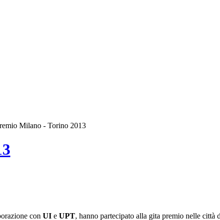
premio Milano - Torino 2013
13
laborazione con
UI
e
UPT
, hanno partecipato alla gita premio nelle città 