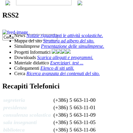
RSS2
News
Notizie riguardanti le attività scolastiche.
Mappa del sito
Struttura ad albero del sito.
Simulimprese
Presentazione delle simulimprese.
Progetti Informatici
Downloads
Scarica allegati e programmi.
Materiale didattico
Eserciziari, test ...
Collegamenti
Elenco di siti utili.
Cerca
Ricerca avanzata dei contenuti del sito.
Recapiti Telefonici
segreteria
(+386) 5 663-11-00
presidenza
(+386) 5 663-11-01
consulenza scolastica
(+386) 5 663-11-09
sala insegnanti
(+386) 5 663-11-05
biblioteca
(+386) 5 663-11-06