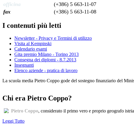
officina
(+386) 5 663-11-07
fax
(+386) 5 663-11-08
I contenuti più letti
Newsletter - Privacy e Termini di utilizzo
Visita al Kempinski
Calendario esami
Gita premio Milano - Torino 2013
Consegna dei diplomi - 8.7.2013
Insegnanti
Elenco aziende - pratica di lavoro
La scuola media Pietro Coppo gode del sostegno finanziario del Minister
Chi era Pietro Coppo?
Pietro Coppo
, considerato il primo vero e proprio geografo istri
Leggi Tutto