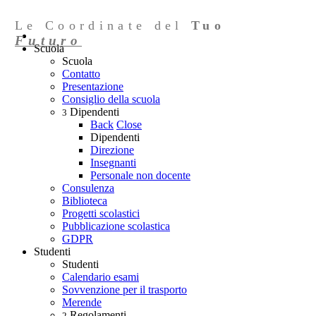
Le Coordinate del
Tuo
Futuro
Scuola
Scuola
Contatto
Presentazione
Consiglio della scuola
Dipendenti
3
Back
Close
Dipendenti
Direzione
Insegnanti
Personale non docente
Consulenza
Biblioteca
Progetti scolastici
Pubblicazione scolastica
GDPR
Studenti
Studenti
Calendario esami
Sovvenzione per il trasporto
Merende
Regolamenti
2