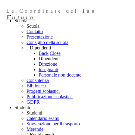
Le Coordinate del
Tuo
Futuro
Scuola
Scuola
Contatto
Presentazione
Consiglio della scuola
Dipendenti
3
Back
Close
Dipendenti
Direzione
Insegnanti
Personale non docente
Consulenza
Biblioteca
Progetti scolastici
Pubblicazione scolastica
GDPR
Studenti
Studenti
Calendario esami
Sovvenzione per il trasporto
Merende
Regolamenti
2