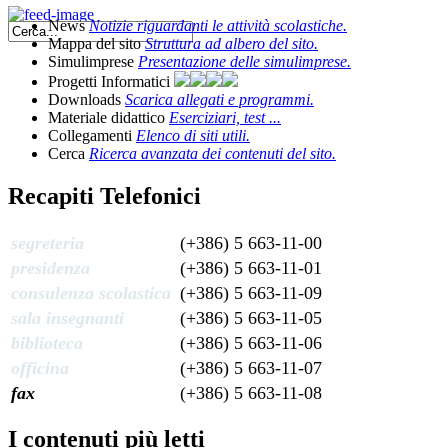
News
Notizie riguardanti le attività scolastiche.
Mappa del sito
Struttura ad albero del sito.
Simulimprese
Presentazione delle simulimprese.
Progetti Informatici
Downloads
Scarica allegati e programmi.
Materiale didattico
Eserciziari, test ...
Collegamenti
Elenco di siti utili.
Cerca
Ricerca avanzata dei contenuti del sito.
Recapiti Telefonici
segreteria
(+386) 5 663-11-00
presidenza
(+386) 5 663-11-01
consulenza scolastica
(+386) 5 663-11-09
sala insegnanti
(+386) 5 663-11-05
biblioteca
(+386) 5 663-11-06
officina
(+386) 5 663-11-07
fax
(+386) 5 663-11-08
I contenuti più letti