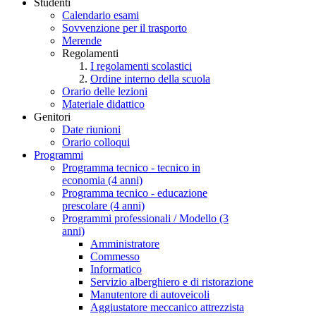
Studenti
Calendario esami
Sovvenzione per il trasporto
Merende
Regolamenti
I regolamenti scolastici
Ordine interno della scuola
Orario delle lezioni
Materiale didattico
Genitori
Date riunioni
Orario colloqui
Programmi
Programma tecnico - tecnico in
economia (4 anni)
Programma tecnico - educazione
prescolare (4 anni)
Programmi professionali / Modello (3
anni)
Amministratore
Commesso
Informatico
Servizio alberghiero e di ristorazione
Manutentore di autoveicoli
Aggiustatore meccanico attrezzista