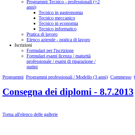
Programmi Tecnico - professionali (+2
anni)
Tecnico in gastronomia
Tecnico meccanico
Tecnico in economia
Tecnico informatico
Pratica di lavoro
Elenco aziende - pratica di lavoro
Iscrizioni
Formulari per l'iscrizione
Formulari esami licenza / maturità
professionale / esami di riparazione /
statini
Programmi
Programmi professionali / Modello (3 anni)
Commesso
Consegna dei diplomi - 8.7.2013
Torna all'elenco delle gallerie