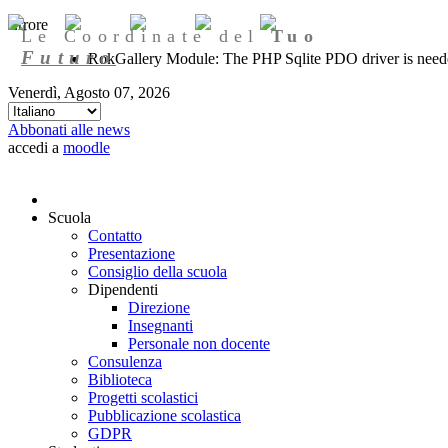
Errore
Le Coordinate del
Tuo
Futuro
RokGallery Module: The PHP Sqlite PDO driver is needed
Venerdì, Agosto 07, 2026
Abbonati alle news
accedi a
moodle
Scuola
Contatto
Presentazione
Consiglio della scuola
Dipendenti
Direzione
Insegnanti
Personale non docente
Consulenza
Biblioteca
Progetti scolastici
Pubblicazione scolastica
GDPR