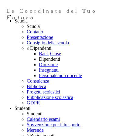
Le Coordinate del
Tuo
Futuro
Scuola
Scuola
Contatto
Presentazione
Consiglio della scuola
Dipendenti
3
Back
Close
Dipendenti
Direzione
Insegnanti
Personale non docente
Consulenza
Biblioteca
Progetti scolastici
Pubblicazione scolastica
GDPR
Studenti
Studenti
Calendario esami
Sovvenzione per il trasporto
Merende
Regolamenti
2