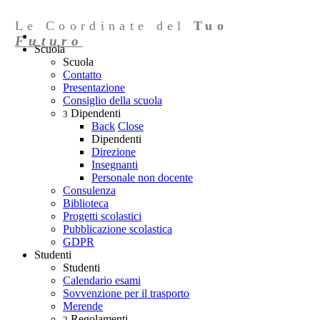
Le Coordinate del
Tuo
Futuro
Scuola
Scuola
Contatto
Presentazione
Consiglio della scuola
Dipendenti
3
Back
Close
Dipendenti
Direzione
Insegnanti
Personale non docente
Consulenza
Biblioteca
Progetti scolastici
Pubblicazione scolastica
GDPR
Studenti
Studenti
Calendario esami
Sovvenzione per il trasporto
Merende
Regolamenti
2