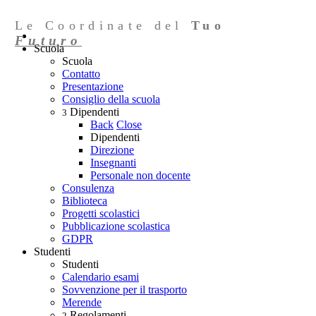
Le Coordinate del
Tuo
Futuro
Scuola
Scuola
Contatto
Presentazione
Consiglio della scuola
Dipendenti
3
Back
Close
Dipendenti
Direzione
Insegnanti
Personale non docente
Consulenza
Biblioteca
Progetti scolastici
Pubblicazione scolastica
GDPR
Studenti
Studenti
Calendario esami
Sovvenzione per il trasporto
Merende
Regolamenti
2