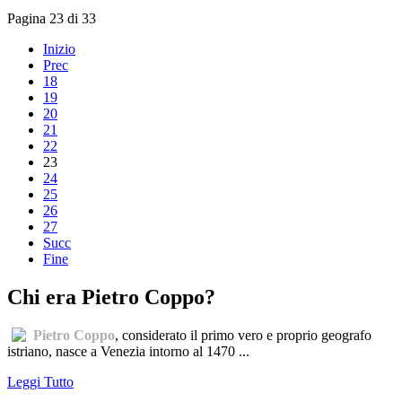
Pagina 23 di 33
Inizio
Prec
18
19
20
21
22
23
24
25
26
27
Succ
Fine
Chi era Pietro Coppo?
Pietro Coppo
, considerato il primo vero e proprio geografo
istriano, nasce a Venezia intorno al 1470 ...
Leggi Tutto