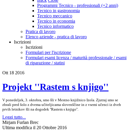
Back
Close
Programmi Tecnico - professionali (+2 anni)
Tecnico in gastronomia
Tecnico meccanico
Tecnico in economia
Tecnico informatico
Pratica di lavoro
Elenco aziende - pratica di lavoro
Iscrizioni
Iscrizioni
Formulari per l'iscrizione
Formulari esami licenza / maturità professionale / esami
di riparazione / statini
Ott
18
2016
Projekt ''Rastem s knjigo''
V ponedeljek, 3. oktobra, smo šli v Mestno knjižnico Izola. Zjutraj smo se
zbrali pred šolo z dvema učiteljicama slovenščine in z vsemi učenci iz dveh
prvih letnikov šli na dogodek ''Rastem s knjigo''.
Leggi tutto...
Mirjam Furlan Brec
Ultima modifica il 20 Ottobre 2016