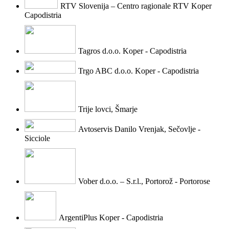
RTV Slovenija – Centro ragionale RTV Koper
Capodistria
Tagros d.o.o. Koper - Capodistria
Trgo ABC d.o.o. Koper - Capodistria
Trije lovci, Šmarje
Avtoservis Danilo Vrenjak, Sečovlje -
Sicciole
Vober d.o.o. – S.r.l., Portorož - Portorose
ArgentiPlus Koper - Capodistria