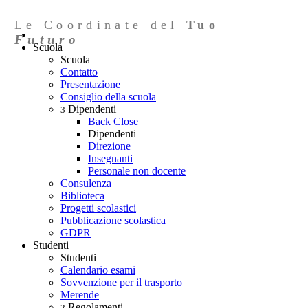
Le Coordinate del
Tuo
Futuro
Scuola
Scuola
Contatto
Presentazione
Consiglio della scuola
Dipendenti
3
Back
Close
Dipendenti
Direzione
Insegnanti
Personale non docente
Consulenza
Biblioteca
Progetti scolastici
Pubblicazione scolastica
GDPR
Studenti
Studenti
Calendario esami
Sovvenzione per il trasporto
Merende
Regolamenti
2