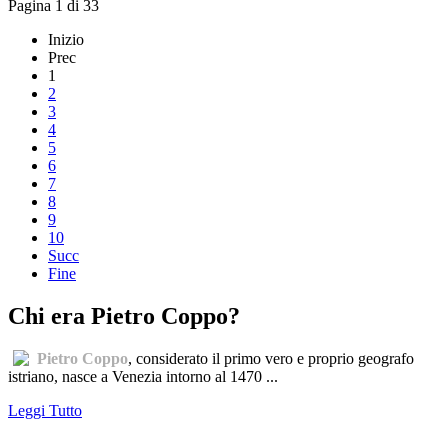
Pagina 1 di 33
Inizio
Prec
1
2
3
4
5
6
7
8
9
10
Succ
Fine
Chi era Pietro Coppo?
Pietro Coppo
, considerato il primo vero e proprio geografo
istriano, nasce a Venezia intorno al 1470 ...
Leggi Tutto