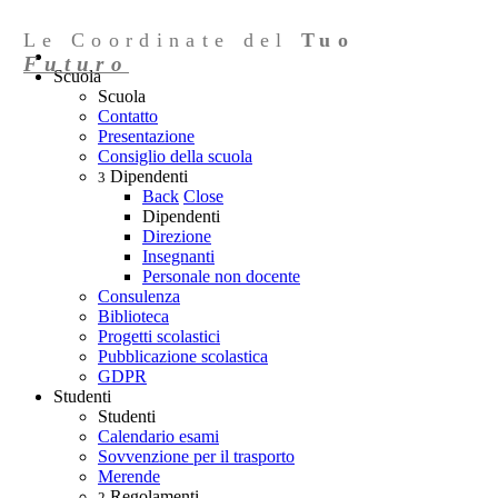
Le Coordinate del
Tuo
Futuro
Scuola
Scuola
Contatto
Presentazione
Consiglio della scuola
Dipendenti
3
Back
Close
Dipendenti
Direzione
Insegnanti
Personale non docente
Consulenza
Biblioteca
Progetti scolastici
Pubblicazione scolastica
GDPR
Studenti
Studenti
Calendario esami
Sovvenzione per il trasporto
Merende
Regolamenti
2