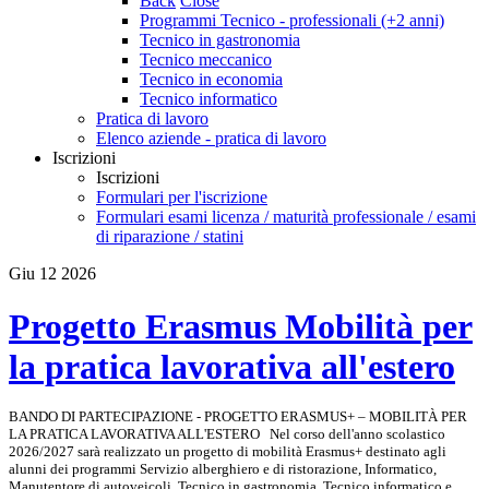
Back
Close
Programmi Tecnico - professionali (+2 anni)
Tecnico in gastronomia
Tecnico meccanico
Tecnico in economia
Tecnico informatico
Pratica di lavoro
Elenco aziende - pratica di lavoro
Iscrizioni
Iscrizioni
Formulari per l'iscrizione
Formulari esami licenza / maturità professionale / esami
di riparazione / statini
Giu
12
2026
Progetto Erasmus Mobilità per
la pratica lavorativa all'estero
BANDO DI PARTECIPAZIONE - PROGETTO ERASMUS+ – MOBILITÀ PER
LA PRATICA LAVORATIVA ALL'ESTERO Nel corso dell'anno scolastico
2026/2027 sarà realizzato un progetto di mobilità Erasmus+ destinato agli
alunni dei programmi Servizio alberghiero e di ristorazione, Informatico,
Manutentore di autoveicoli, Tecnico in gastronomia, Tecnico informatico e