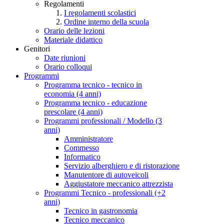
Regolamenti
I regolamenti scolastici
Ordine interno della scuola
Orario delle lezioni
Materiale didattico
Genitori
Date riunioni
Orario colloqui
Programmi
Programma tecnico - tecnico in
economia (4 anni)
Programma tecnico - educazione
prescolare (4 anni)
Programmi professionali / Modello (3
anni)
Amministratore
Commesso
Informatico
Servizio alberghiero e di ristorazione
Manutentore di autoveicoli
Aggiustatore meccanico attrezzista
Programmi Tecnico - professionali (+2
anni)
Tecnico in gastronomia
Tecnico meccanico