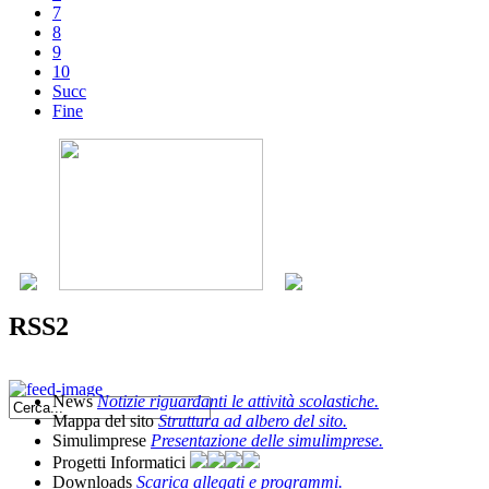
7
8
9
10
Succ
Fine
RSS2
News
Notizie riguardanti le attività scolastiche.
Mappa del sito
Struttura ad albero del sito.
Simulimprese
Presentazione delle simulimprese.
Progetti Informatici
Downloads
Scarica allegati e programmi.