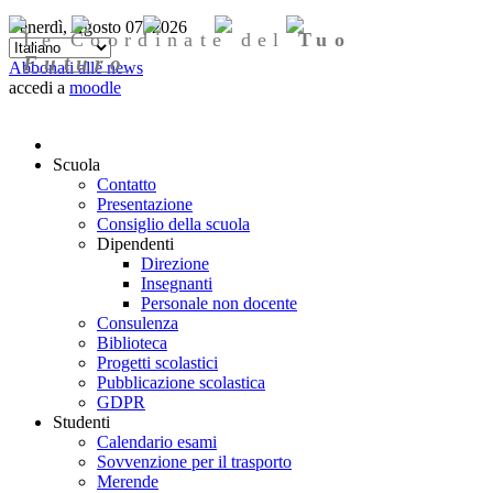
Venerdì, Agosto 07, 2026
Le Coordinate del
Tuo
Futuro
Abbonati alle news
accedi a
moodle
Scuola
Contatto
Presentazione
Consiglio della scuola
Dipendenti
Direzione
Insegnanti
Personale non docente
Consulenza
Biblioteca
Progetti scolastici
Pubblicazione scolastica
GDPR
Studenti
Calendario esami
Sovvenzione per il trasporto
Merende