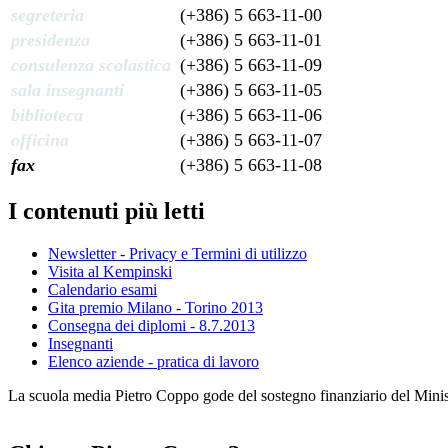
segreteria
(+386) 5 663-11-00
presidenza
(+386) 5 663-11-01
consulenza scolastica
(+386) 5 663-11-09
sala insegnanti
(+386) 5 663-11-05
biblioteca
(+386) 5 663-11-06
officina
(+386) 5 663-11-07
fax
(+386) 5 663-11-08
I contenuti più letti
Newsletter - Privacy e Termini di utilizzo
Visita al Kempinski
Calendario esami
Gita premio Milano - Torino 2013
Consegna dei diplomi - 8.7.2013
Insegnanti
Elenco aziende - pratica di lavoro
La scuola media Pietro Coppo gode del sostegno finanziario del Minister