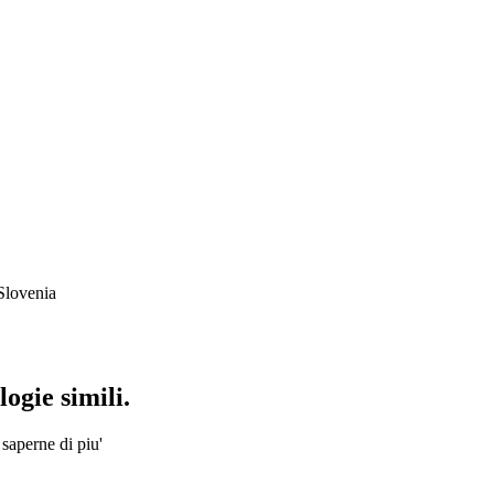
Slovenia
ogie simili.
 saperne di piu'