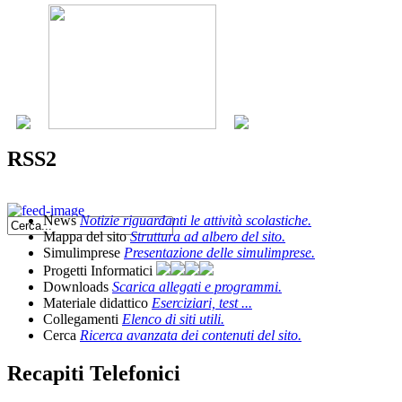
RSS2
News
Notizie riguardanti le attività scolastiche.
Mappa del sito
Struttura ad albero del sito.
Simulimprese
Presentazione delle simulimprese.
Progetti Informatici
Downloads
Scarica allegati e programmi.
Materiale didattico
Eserciziari, test ...
Collegamenti
Elenco di siti utili.
Cerca
Ricerca avanzata dei contenuti del sito.
Recapiti Telefonici