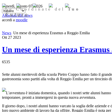
Venerdì, Agosto 07, 2026
Le Coordinate del
Tuo
Futuro
Abbonati alle news
accedi a
moodle
News
Un mese di esperienza Erasmus a Reggio Emilia
Ott
27
2023
Un mese di esperienza Erasmus 
6535
Sette alunni meritevoli della scuola Pietro Coppo hanno fatto il gran
gastronomia sono partiti alla volta di Reggio Emilia per un tirocinio 
L'avventura è iniziata domenica, quando i nostri sette alunni hanno fa
temporanee, pronti a immergersi in questa nuova avventura.
Il giorno dopo, i nostri alunni hanno varcato la soglia delle aziende e 
loro nuovo ambiente di lavoro ha da offrire. Reggio Emilia è nota per 