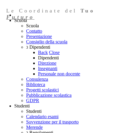
Le Coordinate del
Tuo
Futuro
Scuola
Scuola
Contatto
Presentazione
Consiglio della scuola
Dipendenti
3
Back
Close
Dipendenti
Direzione
Insegnanti
Personale non docente
Consulenza
Biblioteca
Progetti scolastici
Pubblicazione scolastica
GDPR
Studenti
Studenti
Calendario esami
Sovvenzione per il trasporto
Merende
Regolamenti
2