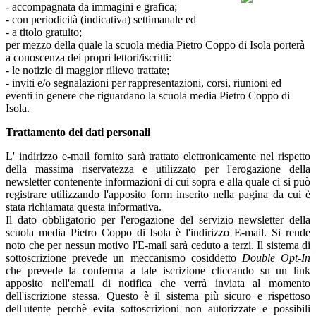
- accompagnata da immagini e grafica;
- con periodicità (indicativa) settimanale ed
- a titolo gratuito;
per mezzo della quale la scuola media Pietro Coppo di Isola porterà
a conoscenza dei propri lettori/iscritti:
- le notizie di maggior rilievo trattate;
- inviti e/o segnalazioni per rappresentazioni, corsi, riunioni ed
eventi in genere che riguardano la scuola media Pietro Coppo di
Isola.
Trattamento dei dati personali
L' indirizzo e-mail fornito sarà trattato elettronicamente nel rispetto
della massima riservatezza e utilizzato per l'erogazione della
newsletter contenente informazioni di cui sopra e alla quale ci si può
registrare utilizzando l'apposito form inserito nella pagina da cui è
stata richiamata questa informativa.
Il dato obbligatorio per l'erogazione del servizio newsletter della
scuola media Pietro Coppo di Isola è l'indirizzo E-mail. Si rende
noto che per nessun motivo l'E-mail sarà ceduto a terzi. Il sistema di
sottoscrizione prevede un meccanismo cosiddetto
Double Opt-In
che prevede la conferma a tale iscrizione cliccando su un link
apposito nell'email di notifica che verrà inviata al momento
dell'iscrizione stessa. Questo è il sistema più sicuro e rispettoso
dell'utente perchè evita sottoscrizioni non autorizzate e possibili