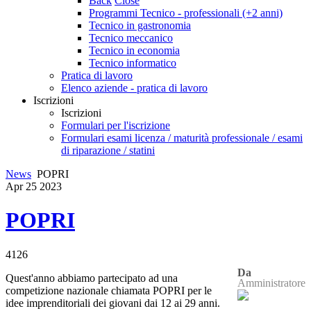
Back
Close
Programmi Tecnico - professionali (+2 anni)
Tecnico in gastronomia
Tecnico meccanico
Tecnico in economia
Tecnico informatico
Pratica di lavoro
Elenco aziende - pratica di lavoro
Iscrizioni
Iscrizioni
Formulari per l'iscrizione
Formulari esami licenza / maturità professionale / esami
di riparazione / statini
News
POPRI
Apr
25
2023
POPRI
4126
Da
Quest'anno abbiamo partecipato ad una
Amministratore
competizione nazionale chiamata POPRI per le
idee imprenditoriali dei giovani dai 12 ai 29 anni.