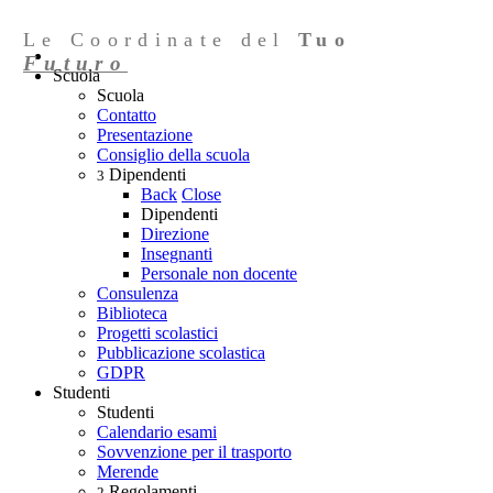
Le Coordinate del
Tuo
Futuro
Scuola
Scuola
Contatto
Presentazione
Consiglio della scuola
Dipendenti
3
Back
Close
Dipendenti
Direzione
Insegnanti
Personale non docente
Consulenza
Biblioteca
Progetti scolastici
Pubblicazione scolastica
GDPR
Studenti
Studenti
Calendario esami
Sovvenzione per il trasporto
Merende
Regolamenti
2