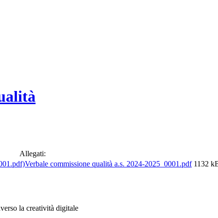
ualità
Allegati:
Verbale commissione qualità a.s. 2024-2025_0001.pdf
1132 k
erso la creatività digitale