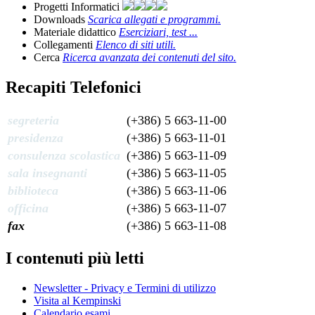
Progetti Informatici
Downloads
Scarica allegati e programmi.
Materiale didattico
Eserciziari, test ...
Collegamenti
Elenco di siti utili.
Cerca
Ricerca avanzata dei contenuti del sito.
Recapiti Telefonici
segreteria
(+386) 5 663-11-00
presidenza
(+386) 5 663-11-01
consulenza scolastica
(+386) 5 663-11-09
sala insegnanti
(+386) 5 663-11-05
biblioteca
(+386) 5 663-11-06
officina
(+386) 5 663-11-07
fax
(+386) 5 663-11-08
I contenuti più letti
Newsletter - Privacy e Termini di utilizzo
Visita al Kempinski
Calendario esami