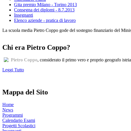
Gita premio Milano - Torino 2013
Consegna dei diplomi - 8.7.2013
Insegnanti
Elenco aziende - pratica di lavoro
La scuola media Pietro Coppo gode del sostegno finanziario del Minister
Chi era Pietro Coppo?
Pietro Coppo
, considerato il primo vero e proprio geografo istri
Leggi Tutto
Mappa del Sito
Home
News
Programmi
Calendario Esami
Progetti Scolastici
Insegnanti