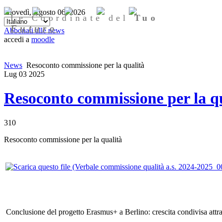
Giovedì, Agosto 06, 2026
Le Coordinate del
Tuo
Futuro
Abbonati alle news
accedi a
moodle
News
Resoconto commissione per la qualità
Lug
03
2025
Resoconto commissione per la q
310
Resoconto commissione per la qualità
Conclusione del progetto Erasmus+ a Berlino: crescita condivisa attrav