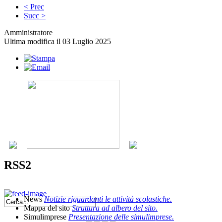
< Prec
Succ >
Amministratore
Ultima modifica il 03 Luglio 2025
RSS2
News
Notizie riguardanti le attività scolastiche.
Mappa del sito
Struttura ad albero del sito.
Simulimprese
Presentazione delle simulimprese.