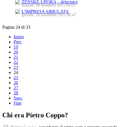
ŽENSKE UPORA – delavnice
martedì, 08 dicembre 2015 08:03
L'IMPRESA SIMULATA
giovedì, 26 novembre 2015 08:47
Pagina 24 di 33
Inizio
Prec
19
20
21
22
23
24
25
26
27
28
Succ
Fine
Chi era Pietro Coppo?