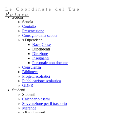
Le Coordinate del
Tuo
Futuro
Scuola
Scuola
Contatto
Presentazione
Consiglio della scuola
Dipendenti
3
Back
Close
Dipendenti
Direzione
Insegnanti
Personale non docente
Consulenza
Biblioteca
Progetti scolastici
Pubblicazione scolastica
GDPR
Studenti
Studenti
Calendario esami
Sovvenzione per il trasporto
Merende
Regolamenti
2