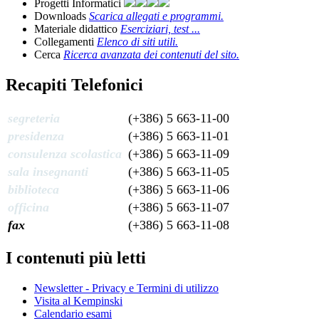
Progetti Informatici
Downloads
Scarica allegati e programmi.
Materiale didattico
Eserciziari, test ...
Collegamenti
Elenco di siti utili.
Cerca
Ricerca avanzata dei contenuti del sito.
Recapiti Telefonici
segreteria
(+386) 5 663-11-00
presidenza
(+386) 5 663-11-01
consulenza scolastica
(+386) 5 663-11-09
sala insegnanti
(+386) 5 663-11-05
biblioteca
(+386) 5 663-11-06
officina
(+386) 5 663-11-07
fax
(+386) 5 663-11-08
I contenuti più letti
Newsletter - Privacy e Termini di utilizzo
Visita al Kempinski
Calendario esami