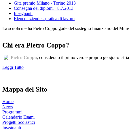
Gita premio Milano - Torino 2013
Consegna dei diplomi - 8.7.2013
Insegnanti
Elenco aziende - pratica di lavoro
La scuola media Pietro Coppo gode del sostegno finanziario del Minister
Chi era Pietro Coppo?
Pietro Coppo
, considerato il primo vero e proprio geografo istri
Leggi Tutto
Mappa del Sito
Home
News
Programmi
Calendario Esami
Progetti Scolastici
Insegnanti