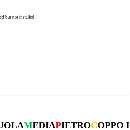
 but not installed.
UOLA
M
EDIA
P
IETRO
C
OPPO
I