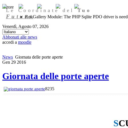
Errore
Le Coordinate del
Tuo
Futuro
RokGallery Module: The PHP Sqlite PDO driver is needed
Venerdì, Agosto 07, 2026
Abbonati alle news
accedi a
moodle
News
Giornata delle porte aperte
Gen
29
2016
Giornata delle porte aperte
8235
giornata porte aperte
S
C