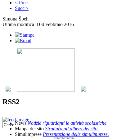
< Prec
Succ >
Simona Špeh
Ultima modifica il 04 Febbraio 2016
RSS2
News
Notizie riguardanti le attività scolastiche.
Mappa del sito
Struttura ad albero del sito.
Simulimprese
Presentazione delle simulimprese.