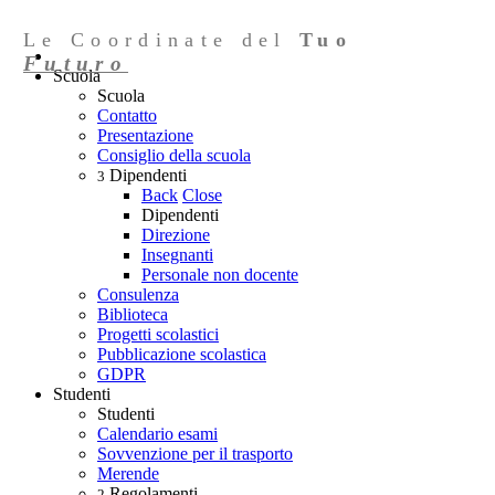
Le Coordinate del
Tuo
Futuro
Scuola
Scuola
Contatto
Presentazione
Consiglio della scuola
Dipendenti
3
Back
Close
Dipendenti
Direzione
Insegnanti
Personale non docente
Consulenza
Biblioteca
Progetti scolastici
Pubblicazione scolastica
GDPR
Studenti
Studenti
Calendario esami
Sovvenzione per il trasporto
Merende
Regolamenti
2